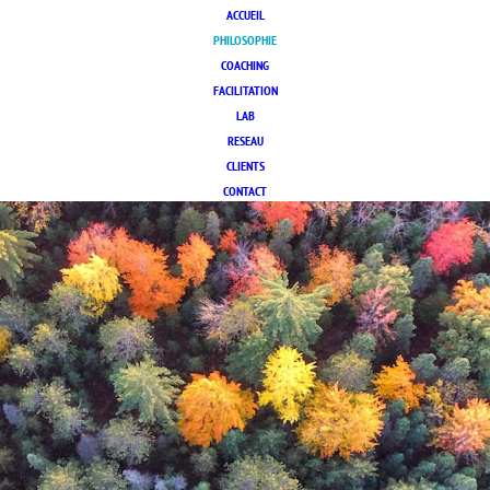
ACCUEIL
PHILOSOPHIE
COACHING
FACILITATION
LAB
RESEAU
CLIENTS
CONTACT